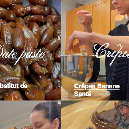
stitut de
Crêpes Banane
Santé