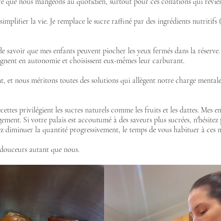
e ce que nous mangeons au quotidien, surtout pour ces collations qui revi
implifier la vie. Je remplace le sucre raffiné par des ingrédients nutritifs 
de savoir que mes enfants peuvent piocher les yeux fermés dans la réserve. 
 gagnent en autonomie et choisissent eux-mêmes leur carburant.
nt, et nous méritons toutes des solutions qui allègent notre charge mental
cettes privilégient les sucres naturels comme les fruits et les dattes. Mes e
gement. Si votre palais est accoutumé à des saveurs plus sucrées, n'hésitez
 diminuer la quantité progressivement, le temps de vous habituer à ces no
s douceurs autant que nous.