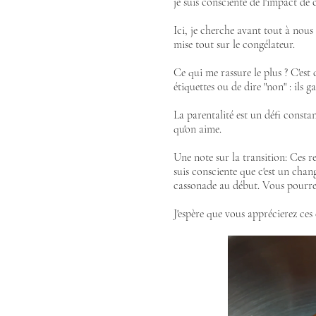
je suis consciente de l'impact d
Ici, je cherche avant tout à nous s
mise tout sur le congélateur.
Ce qui me rassure le plus ? C'est 
étiquettes ou de dire "non" : ils
La parentalité est un défi consta
qu'on aime.
Une note sur la transition: Ces re
suis consciente que c'est un chan
cassonade au début. Vous pourrez
J'espère que vous apprécierez ce