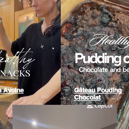
s Avoine
Gâteau Pouding
Chocolat